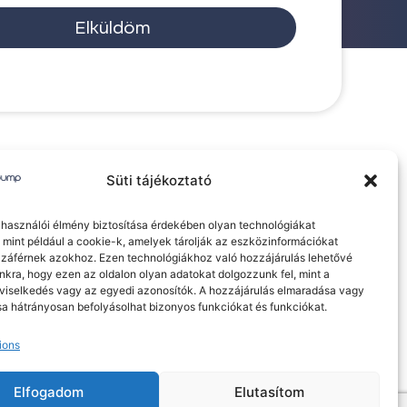
Elküldöm
Süti tájékoztató
elhasználói élmény biztosítása érdekében olyan technológiákat
 mint például a cookie-k, amelyek tárolják az eszközinformációkat
záférnek azokhoz. Ezen technológiákhoz való hozzájárulás lehetővé
nkra, hogy ezen az oldalon olyan adatokat dolgozzunk fel, mint a
viselkedés vagy az egyedi azonosítók. A hozzájárulás elmaradása vagy
a hátrányosan befolyásolhat bizonyos funkciókat és funkciókat.
ájékoztató
Süti tájékoztató
ions
Elfogadom
Elutasítom