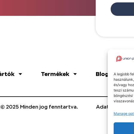
ártók
Termékek
Blog
A legjobb f
használunk,
és/vagy hoz
teszi számu
böngészési 
visszavonás
 © 2025 Minden jog fenntartva.
Adatvédelmi t
Manage opt