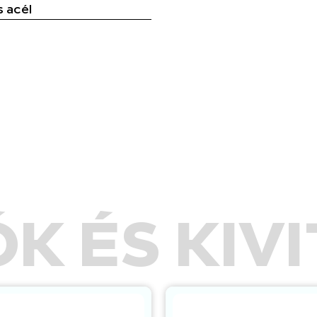
 acél
K ÉS KIV