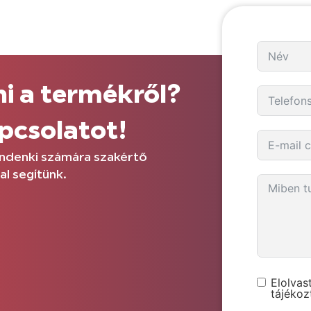
i a termékről?
apcsolatot!
Mindenki számára szakértő
al segítünk.
Elolva
tájékoz