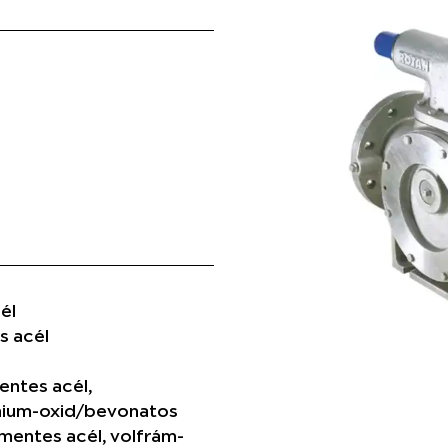
él
 acél
entes acél,
nium-oxid/bevonatos
entes acél, volfrám-