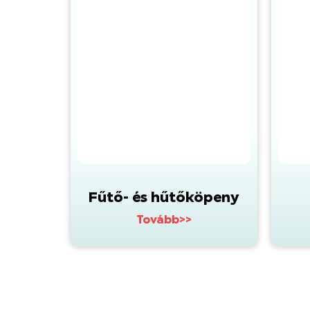
Fűtő- és hűtőköpeny
Tovább>>