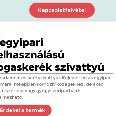
Kapcsolatfelvétel
egyipari
elhasználású
ogaskerék szivattyú
sdamentes acél szivattyú kifejezetten a vegyipar
mára, főképpen korrozív közegekhez, de akár
lmiszeripar vagy gyógyszeriparban is
almazható.
Érdekel a termék