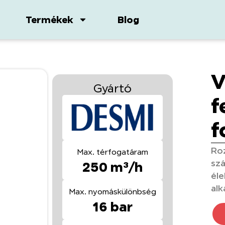
Termékek
Blog
V
Gyártó
f
f
Roz
Max. térfogatáram
szá
250 m³/h
éle
alk
Max. nyomáskülönbség
16 bar