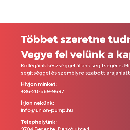
Többet szeretne tudn
Vegye fel velünk a k
Kollégáink készséggel állank segítségére. 
segítséggel és személyre szabott árajánlatt
Hívjon minket:
+36-20-569-9697
Írjon nekünk:
info@union-pump.hu
Telephelyünk:
3704 Berente, Dankó utca 1.