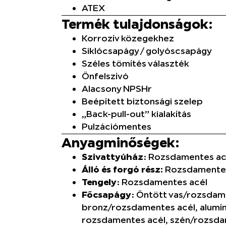
ATEX
Termék tulajdonságok:
Korrozív közegekhez
Siklócsapágy / golyóscsapágy
Széles tömítés választék
Önfelszívó
Alacsony NPSHr
Beépített biztonsági szelep
„Back-pull-out” kialakítás
Pulzációmentes
Anyagminőségek:
Szivattyúház
: Rozsdamentes ac
Álló és forgó rész:
Rozsdamentes
Tengely
: Rozsdamentes acél
Főcsapágy
: Öntött vas/rozsdam
bronz/rozsdamentes acél, alumí
rozsdamentes acél, szén/rozsdam