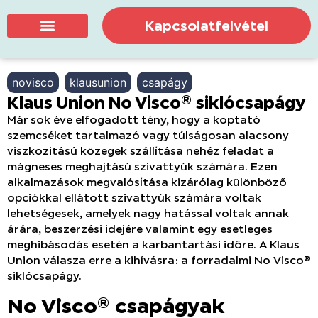
Kapcsolatfelvétel
novisco
klausunion
csapágy
Klaus Union No Visco® siklócsapágy
Már sok éve elfogadott tény, hogy a koptató
szemcséket tartalmazó vagy túlságosan alacsony
viszkozitású közegek szállítása nehéz feladat a
mágneses meghajtású szivattyúk számára. Ezen
alkalmazások megvalósítása kizárólag különböző
opciókkal ellátott szivattyúk számára voltak
lehetségesek, amelyek nagy hatással voltak annak
árára, beszerzési idejére valamint egy esetleges
meghibásodás esetén a karbantartási időre. A Klaus
Union válasza erre a kihívásra: a forradalmi No Visco®
siklócsapágy.
No Visco® csapágyak