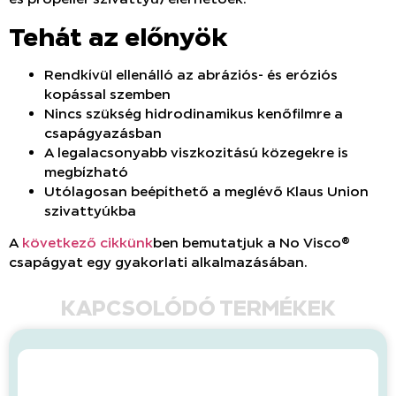
Tehát az előnyök
Rendkívül ellenálló az abráziós- és eróziós
kopással szemben
Nincs szükség hidrodinamikus kenőfilmre a
csapágyazásban
A legalacsonyabb viszkozitású közegekre is
megbízható
Utólagosan beépíthető a meglévő Klaus Union
szivattyúkba
A
következő cikkünk
ben bemutatjuk a No Visco®
csapágyat egy gyakorlati alkalmazásában.
KAPCSOLÓDÓ TERMÉKEK