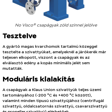
No Visco® csapágyak zöld színnel jelölve
Tesztelve
A gyártó magas kvarchomok tartalmú közeggel
tesztelte a szivattyúkat, amelyeknél a járókerék már
teljesen elkopott, viszont a csapágyak és az
elválasztó edény a kopás minimális jelét sem
mutatták.
Moduláris kialakítás
A csapágyak a Klaus Union szivattyúk teljes üzemi
tartományához (-200 °C és +400 °C között),
valamint minden típusú szivattyújához (centrifugál
szivattyú, oldalcsatornás szivattyú, csavarszivattyú
és propeller szivattyú) elérhetőek.