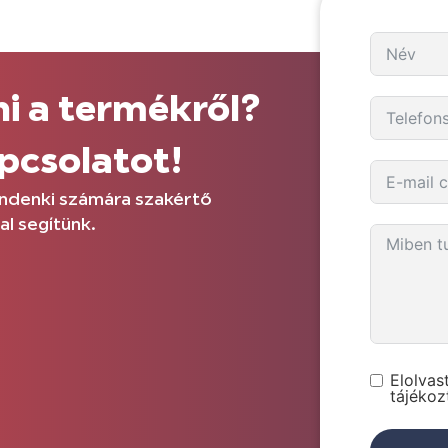
i a termékről?
apcsolatot!
Mindenki számára szakértő
al segítünk.
Elolva
tájékoz