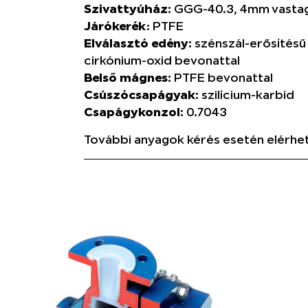
Szivattyúház:
GGG-40.3, 4mm vastag
Járókerék
: PTFE
Elválasztó edény:
szénszál-erősítésű
cirkónium-oxid bevonattal
Belső mágnes:
PTFE bevonattal
Csúszócsapágyak:
szilícium-karbid
Csapágykonzol:
0.7043
További anyagok kérés esetén elérhe