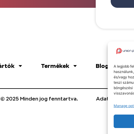
ártók
Termékek
Blog
A legjobb f
használunk,
és/vagy hoz
teszi számu
böngészési 
visszavonás
 © 2025 Minden jog fenntartva.
Adatvédelmi t
Manage opt