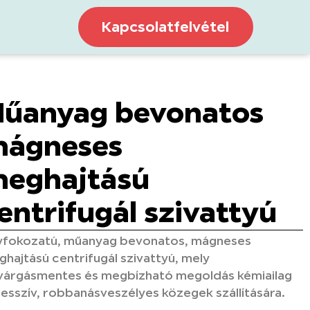
Kapcsolatfelvétel
űanyag bevonatos
ágneses
eghajtású
entrifugál szivattyú
yfokozatú, műanyag bevonatos, mágneses
hajtású centrifugál szivattyú, mely
várgásmentes és megbízható megoldás kémiailag
esszív, robbanásveszélyes közegek szállítására.