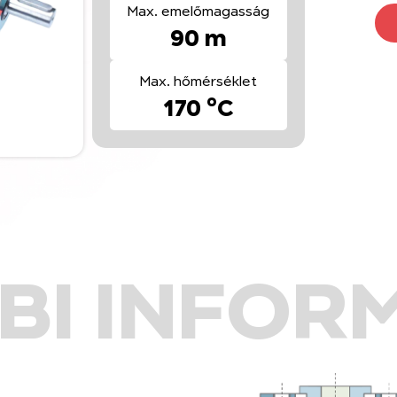
Max. emelőmagasság
90 m
Max. hőmérséklet
170 °C
BI INFOR