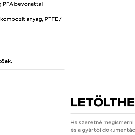
 PFA bevonattal
 kompozit anyag, PTFE /
tőek.
LETÖLTH
Ha szeretné megismerni 
és a gyártói dokumentáci