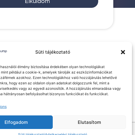
Elküldöm
Süti tájékoztató
elhasználói élmény biztosítása érdekében olyan technológiákat
 mint például a cookie-k, amelyek tárolják az eszközinformációkat
záférnek azokhoz. Ezen technológiákhoz való hozzájárulás lehetővé
nkra, hogy ezen az oldalon olyan adatokat dolgozzunk fel, mint a
viselkedés vagy az egyedi azonosítók. A hozzájárulás elmaradása vagy
a hátrányosan befolyásolhat bizonyos funkciókat és funkciókat.
ájékoztató
Süti tájékoztató
ions
Elfogadom
Elutasítom
Süti tájékoztató
Adatkezelési tájékoztató