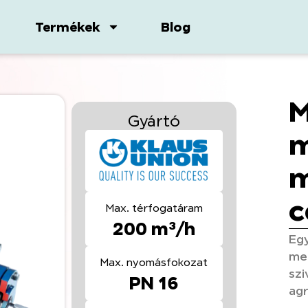
Termékek
Blog
M
Gyártó
m
m
c
Max. térfogatáram
200 m³/h
Eg
meg
Max. nyomásfokozat
szi
PN 16
agr