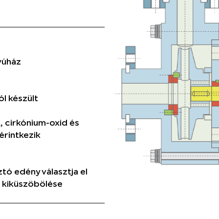
yúház
l készült
, cirkónium-oxid és
érintkezik
tó edény választja el
 kiküszöbölése