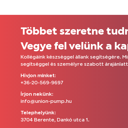
Többet szeretne tudn
Vegye fel velünk a k
Kollégáink készséggel állank segítségére. 
segítséggel és személyre szabott árajánlatt
Hívjon minket:
+36-20-569-9697
Írjon nekünk:
info@union-pump.hu
Telephelyünk:
3704 Berente, Dankó utca 1.