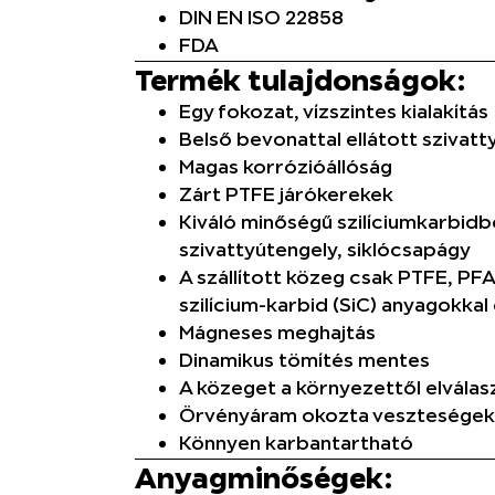
DIN EN ISO 22858
FDA
Termék tulajdonságok:
Egy fokozat, vízszintes kialakítás
Belső bevonattal ellátott szivatt
Magas korrózióállóság
Zárt PTFE járókerekek
Kiváló minőségű szilíciumkarbidbó
szivattyútengely, siklócsapágy
A szállított közeg csak PTFE, PFA
szilícium-karbid (SiC) anyagokkal 
Mágneses meghajtás
Dinamikus tömítés mentes
A közeget a környezettől elválasz
Örvényáram okozta veszteségek
Könnyen karbantartható
Anyagminőségek: