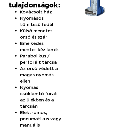
tulajdonságok:
Kovácsolt ház
Nyomásos
tömítésű fedél
Külső menetes
orsó és szár
Emelkedés
mentes kézikerék
Parabolikus /
perforált tárcsa
Az orsó védett a
magas nyomás
ellen
Nyomás
csökkentő furat
az ülékben és a
tárcsán
Elektromos,
pneumatikus vagy
manuális