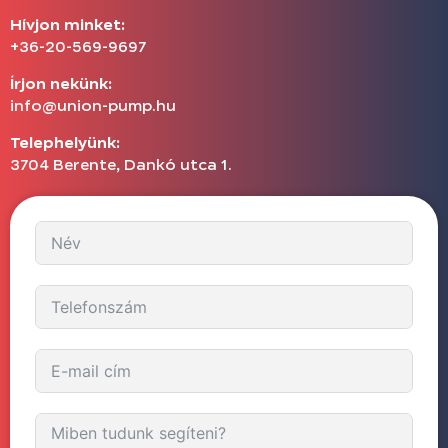
Hívjon minket:
+36-20-569-9697
Írjon nekünk:
info@union-pump.hu
Telephelyünk:
3704 Berente, Dankó utca 1.