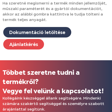
Ha szeretné megismerni a termék minden jellemzőjét,
műszaki paraméterét és a gyártói dokumentációt,
akkor az alábbi gombra kattintva le tudja tölteni a
termék teljes anyagát.
Dokumentáció letöltése
Ajánlatkérés
Többet szeretne tudni a
termékről?
Vegye fel velünk a kapcsolatot!
Kollégáink készséggel állank segítségére. Mindenki
számára szakértő segítséggel és személyre szabott
árajánlattal segítünk.