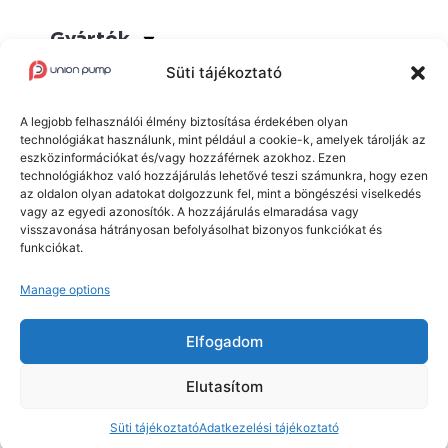
Gyártók
Süti tájékoztató
Termékek
A legjobb felhasználói élmény biztosítása érdekében olyan
Blog
technológiákat használunk, mint például a cookie-k, amelyek tárolják az
eszközinformációkat és/vagy hozzáférnek azokhoz. Ezen
technológiákhoz való hozzájárulás lehetővé teszi számunkra, hogy ezen
az oldalon olyan adatokat dolgozzunk fel, mint a böngészési viselkedés
vagy az egyedi azonosítók. A hozzájárulás elmaradása vagy
visszavonása hátrányosan befolyásolhat bizonyos funkciókat és
funkciókat.
Union Pump Kft. © 2025 Minden jog fenntartva.
Manage options
Adatvédelmi tájékoztató
Süti tájékoztató
Elfogadom
Elutasítom
Az oldalt készítette:
Empire Design
Süti tájékoztató
Adatkezelési tájékoztató