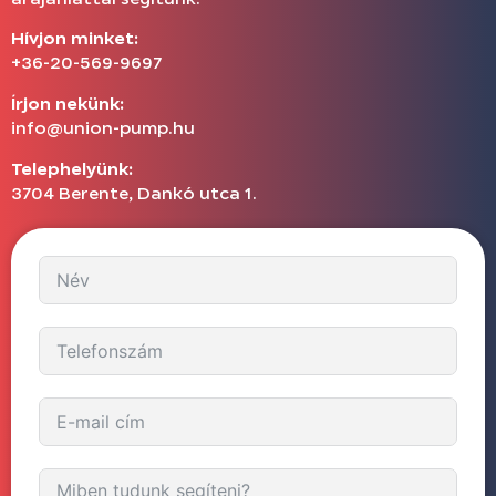
Hívjon minket:
+36-20-569-9697
Írjon nekünk:
info@union-pump.hu
Telephelyünk:
3704 Berente, Dankó utca 1.