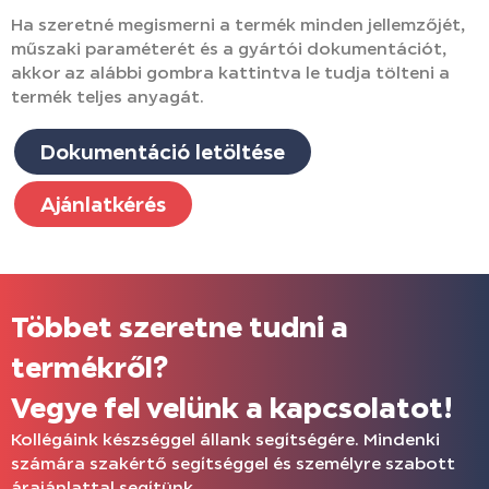
Ha szeretné megismerni a termék minden jellemzőjét,
műszaki paraméterét és a gyártói dokumentációt,
akkor az alábbi gombra kattintva le tudja tölteni a
termék teljes anyagát.
Dokumentáció letöltése
Ajánlatkérés
Többet szeretne tudni a
termékről?
Vegye fel velünk a kapcsolatot!
Kollégáink készséggel állank segítségére. Mindenki
számára szakértő segítséggel és személyre szabott
árajánlattal segítünk.