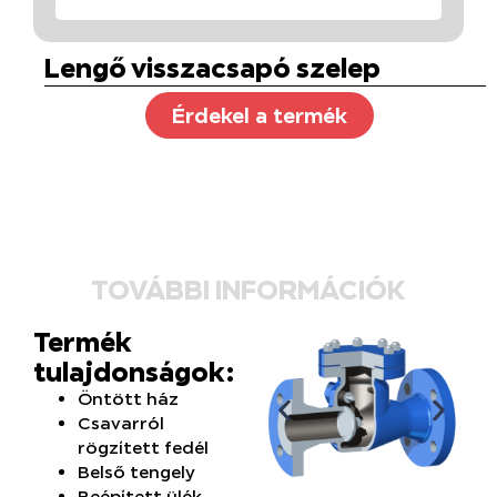
Lengő visszacsapó szelep
Érdekel a termék
TOVÁBBI INFORMÁCIÓK
Termék
tulajdonságok:
Öntött ház
Csavarról
rögzített fedél
Belső tengely
Beépített ülék