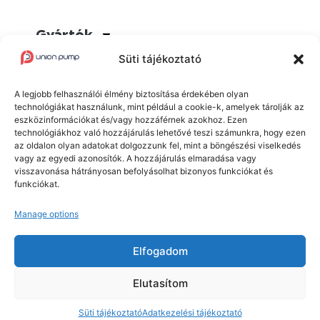
Gyártók
Süti tájékoztató
Termékek
A legjobb felhasználói élmény biztosítása érdekében olyan
Blog
technológiákat használunk, mint például a cookie-k, amelyek tárolják az
eszközinformációkat és/vagy hozzáférnek azokhoz. Ezen
technológiákhoz való hozzájárulás lehetővé teszi számunkra, hogy ezen
az oldalon olyan adatokat dolgozzunk fel, mint a böngészési viselkedés
vagy az egyedi azonosítók. A hozzájárulás elmaradása vagy
visszavonása hátrányosan befolyásolhat bizonyos funkciókat és
funkciókat.
Union Pump Kft. © 2025 Minden jog fenntartva.
Manage options
Adatvédelmi tájékoztató
Süti tájékoztató
Elfogadom
Elutasítom
Az oldalt készítette:
Empire Design
Süti tájékoztató
Adatkezelési tájékoztató