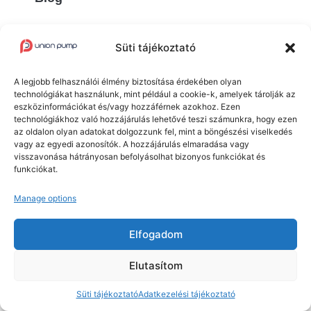
Süti tájékoztató
A legjobb felhasználói élmény biztosítása érdekében olyan
technológiákat használunk, mint például a cookie-k, amelyek tárolják az
Union Pump Kft. © 2025 Minden jog fenntartva.
eszközinformációkat és/vagy hozzáférnek azokhoz. Ezen
technológiákhoz való hozzájárulás lehetővé teszi számunkra, hogy ezen
Adatvédelmi tájékoztató
Süti tájékoztató
az oldalon olyan adatokat dolgozzunk fel, mint a böngészési viselkedés
vagy az egyedi azonosítók. A hozzájárulás elmaradása vagy
visszavonása hátrányosan befolyásolhat bizonyos funkciókat és
funkciókat.
Az oldalt készítette:
Empire Design
Manage options
Elfogadom
Elutasítom
Süti tájékoztató
Adatkezelési tájékoztató