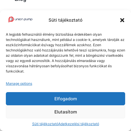
Süti tájékoztató
A legjobb felhasználói élmény biztosítása érdekében olyan
technológiákat használunk, mint például a cookie-k, amelyek tárolják az
Union Pump Kft. © 2025 Minden jog fenntartva.
eszközinformációkat és/vagy hozzáférnek azokhoz. Ezen
technológiákhoz való hozzájárulás lehetővé teszi számunkra, hogy ezen
Adatvédelmi tájékoztató
Süti tájékoztató
az oldalon olyan adatokat dolgozzunk fel, mint a böngészési viselkedés
vagy az egyedi azonosítók. A hozzájárulás elmaradása vagy
visszavonása hátrányosan befolyásolhat bizonyos funkciókat és
funkciókat.
Az oldalt készítette:
Empire Design
Manage options
Elfogadom
Elutasítom
Süti tájékoztató
Adatkezelési tájékoztató