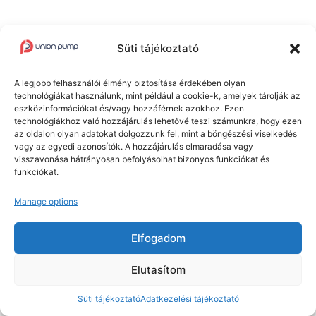
Blog
Süti tájékoztató
A legjobb felhasználói élmény biztosítása érdekében olyan
technológiákat használunk, mint például a cookie-k, amelyek tárolják az
eszközinformációkat és/vagy hozzáférnek azokhoz. Ezen
technológiákhoz való hozzájárulás lehetővé teszi számunkra, hogy ezen
Union Pump Kft. © 2025 Minden jog fenntartva.
az oldalon olyan adatokat dolgozzunk fel, mint a böngészési viselkedés
vagy az egyedi azonosítók. A hozzájárulás elmaradása vagy
visszavonása hátrányosan befolyásolhat bizonyos funkciókat és
Adatvédelmi tájékoztató
Süti tájékoztató
funkciókat.
Manage options
Az oldalt készítette:
Empire Design
Elfogadom
Elutasítom
Süti tájékoztató
Adatkezelési tájékoztató