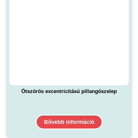
Ötszörös excentricitású pillangószelep
Bővebb információ