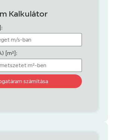
m Kalkulátor
]:
) [m²]:
ogatáram számítása