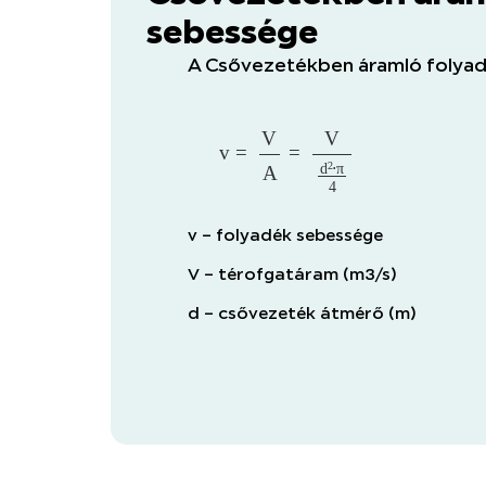
sebessége
A Csővezetékben áramló folyad
v
=
V
A
=
V
d
2
⋅
π
4
v – folyadék sebessége
V – térofgatáram (m3/s)
d – csővezeték átmérő (m)