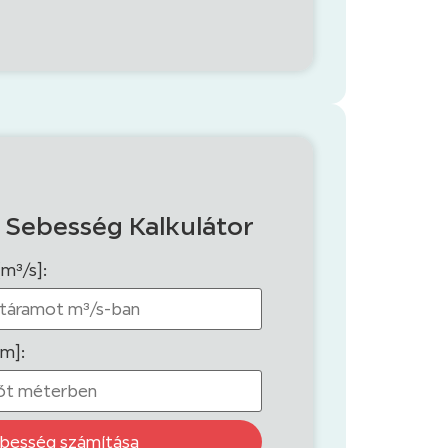
 Sebesség Kalkulátor
[m³/s]:
[m]:
besség számítása