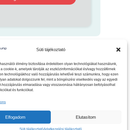
Süti tájékoztató
lhasználói élmény biztosítása érdekében olyan technológiákat használunk,
 a cookie-k, amelyek tárolják az eszközinformációkat és/vagy hozzáférnek
en technológiákhoz való hozzájárulás lehetővé teszi számunkra, hogy ezen
lyan adatokat dolgozzunk fel, mint a böngészési viselkedés vagy az egyedi
 A hozzájárulás elmaradása vagy visszavonása hátrányosan befolyásolhat
kciókat és funkciókat.
ájékoztató
Süti tájékoztató
ions
Elfogadom
Elutasítom
Süti tájékoztató
Adatkezelési tájékoztató