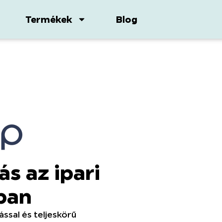
Termékek
Blog
s az ipari
sban
ssal és teljeskörű