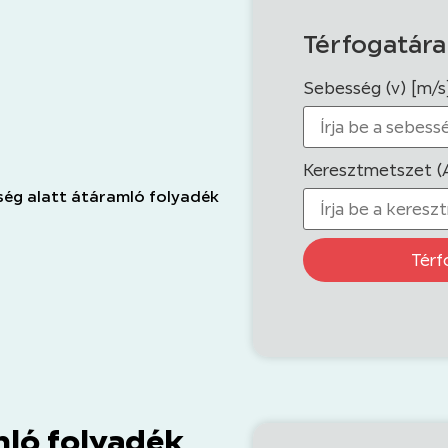
Térfogatára
Sebesség (v) [m/s
Keresztmetszet (A
ség alatt átáramló folyadék
Térf
ló folyadék