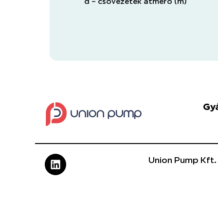
d – csővezeték átmérő (m)
Gy
Union Pump Kft.