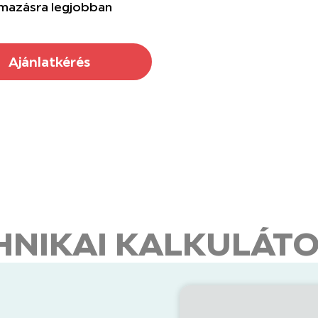
almazásra legjobban
Ajánlatkérés
NIKAI KALKULÁT