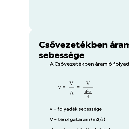
Csővezetékben áram
sebessége
A Csővezetékben áramló folyad
v
=
V
A
=
V
d
2
⋅
π
4
v – folyadék sebessége
V – térofgatáram (m3/s)