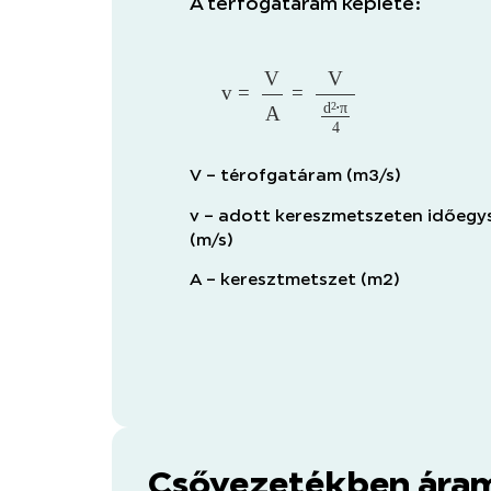
A térfogatáram képlete:
v
=
V
A
=
V
d
2
⋅
π
4
V – térofgatáram (m3/s)
v – adott kereszmetszeten időegy
(m/s)
A – keresztmetszet (m2)
Csővezetékben áram