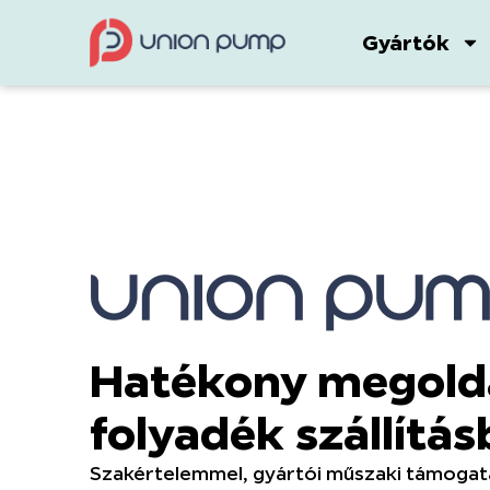
Gyártók
Hatékony megoldá
folyadék szállítá
Szakértelemmel, gyártói műszaki támogatá