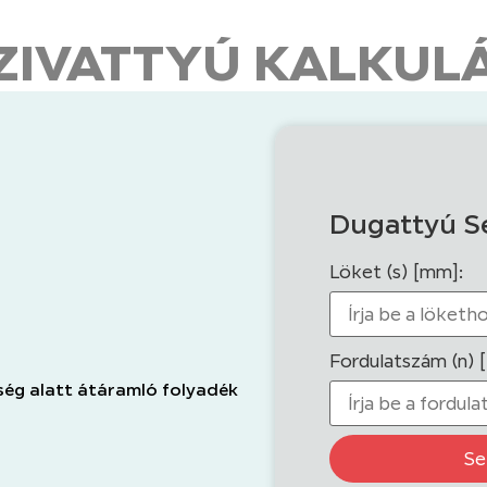
ZIVATTYÚ KALKUL
Dugattyú S
Löket (s) [mm]:
Fordulatszám (n) 
ség alatt átáramló folyadék
Se