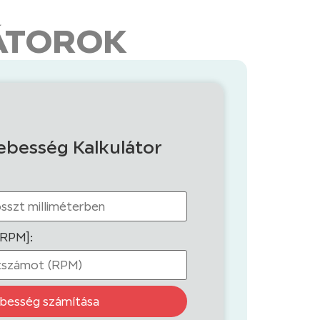
ÁTOROK
ebesség Kalkulátor
[RPM]:
besség számítása