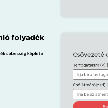
ló folyadék
ék sebesség képlete:
Csővezeték
Térfogatáram (V) 
Cső átmérője (d) 
Se