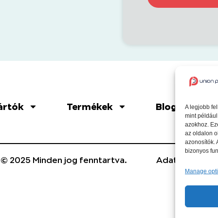
ártók
Termékek
Blog
A legjobb fe
mint például
azokhoz. Ez
az oldalon o
azonosítók.
bizonyos fun
 © 2025 Minden jog fenntartva.
Adatvédelmi t
Manage opt