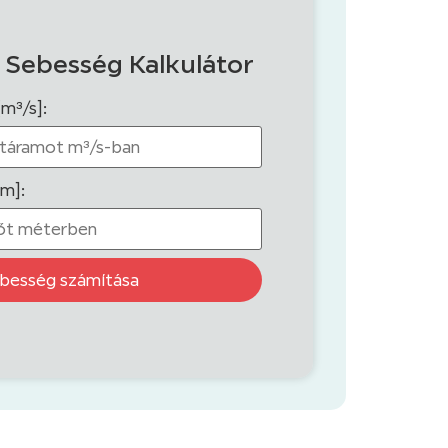
 Sebesség Kalkulátor
[m³/s]:
[m]:
besség számítása