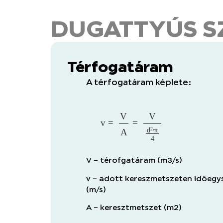
DUGATTYÚS S
Térfogatáram
A térfogatáram képlete:
v
=
V
A
=
V
d
2
⋅
π
4
V – térofgatáram (m3/s)
v – adott kereszmetszeten időegy
(m/s)
A – keresztmetszet (m2)